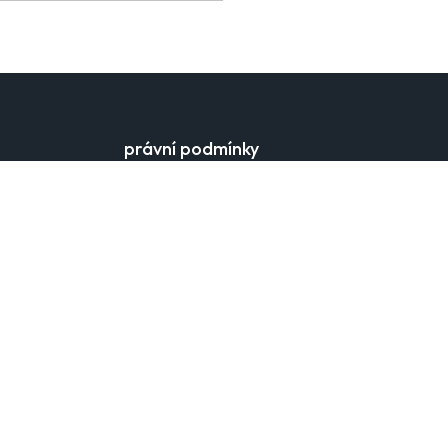
právní podmínky
obchodní podmínky
obchodní podmínky prodejny
ochrana osobních údajů
nastavení cookies
nejčastější dotazy
kontaktní formulář
zákon o ochraně oznamovatelů
údaje výrobce