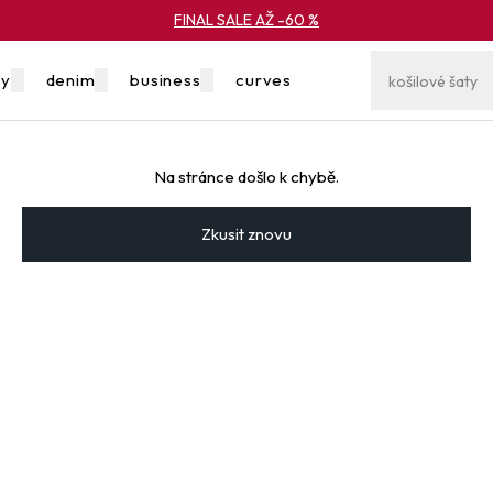
FINAL SALE AŽ -60 %
ky
denim
business
curves
výprodej
Na stránce došlo k chybě.
Zkusit znovu