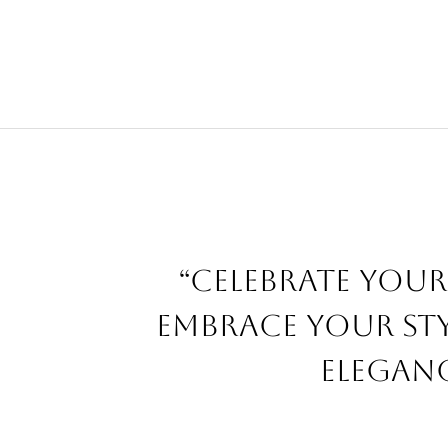
“Celebrate your
embrace your sty
eleganc