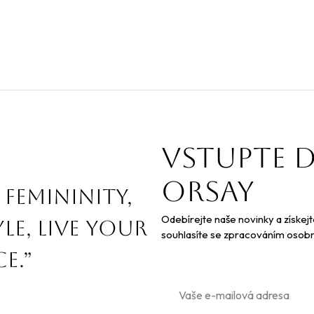
Vstupte 
orsay
 femininity,
Odebírejte naše novinky a získej
le, live your
souhlasíte se zpracováním osobn
e.”