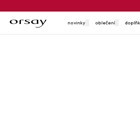
novinky
oblečení
doplň
poukazy