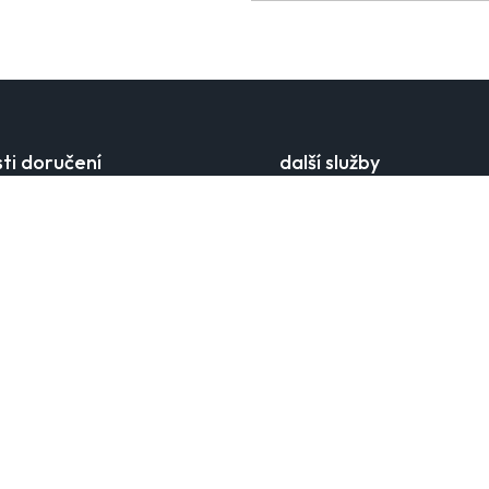
ti doručení
další služby
ravy
najít prodejnu
cí časy
věrnostní klub
 kurýrem
dárkové karty
ísta
ověření zůstatku na kartě
ácení
mobilní aplikace
e
velkoobchodní spolupráce
kariéra