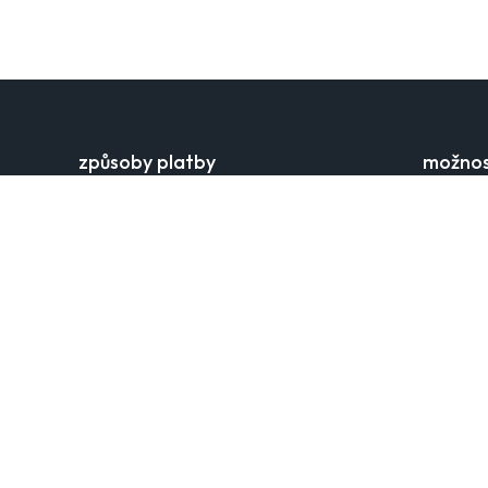
způsoby platby
možnos
platba kartou
cena dop
rychlý bankovní převod
doručova
klarna
doručení
apple pay a google pay
výdejní m
platba dobírkou
online vr
reklamac