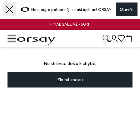
Nakupujte pohodlněji s naší aplikací ORSAY
Otevřít
FINAL SALE AŽ -60 %
Na stránce došlo k chybě.
Zkusit znovu