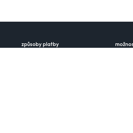
způsoby platby
možnos
platba kartou
cena dop
rychlý bankovní převod
doručova
klarna
doručení
apple pay a google pay
výdejní m
platba dobírkou
online vr
reklamac