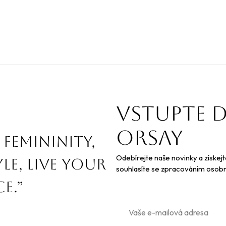
Vstupte 
orsay
 femininity,
Odebírejte naše novinky a získej
le, live your
souhlasíte se zpracováním osobn
e.”