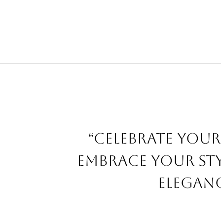
“Celebrate your
embrace your sty
eleganc