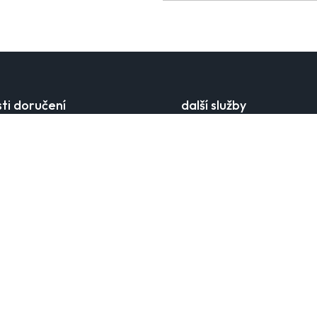
ti doručení
další služby
ravy
najít prodejnu
cí časy
věrnostní klub
 kurýrem
dárkové karty
ísta
ověření zůstatku na kartě
ácení
mobilní aplikace
e
velkoobchodní spolupráce
kariéra