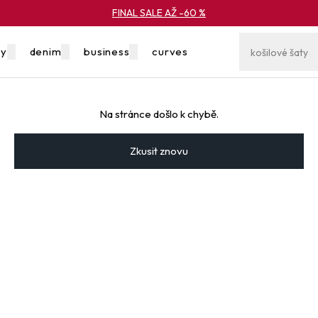
FINAL SALE AŽ -60 %
ky
denim
business
curves
výprodej
Na stránce došlo k chybě.
Zkusit znovu