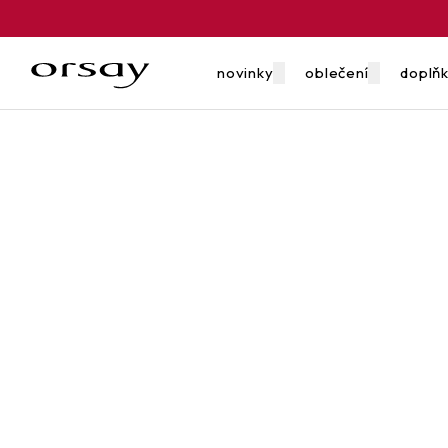
novinky
oblečení
doplň
poukazy