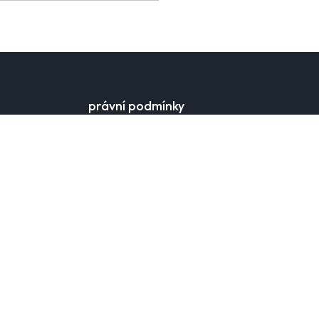
právní podmínky
obchodní podmínky
obchodní podmínky prodejny
ochrana osobních údajů
nastavení cookies
nejčastější dotazy
kontaktní formulář
zákon o ochraně oznamovatelů
údaje výrobce