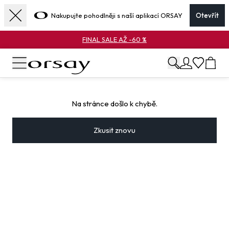
Nakupujte pohodlněji s naší aplikací ORSAY
Otevřít
FINAL SALE AŽ -60 %
Na stránce došlo k chybě.
Zkusit znovu