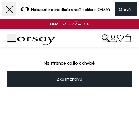
Nakupujte pohodlněji s naší aplikací ORSAY
Otevřít
FINAL SALE AŽ -60 %
Na stránce došlo k chybě.
Zkusit znovu